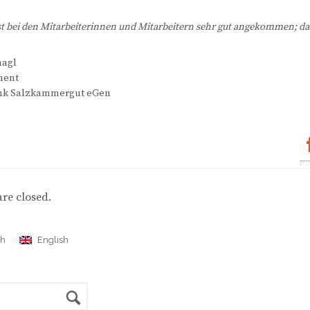
st bei den Mitarbeiterinnen und Mitarbeitern sehr gut angekommen; da
nagl
ment
ank Salzkammergut eGen
re closed.
ch
English