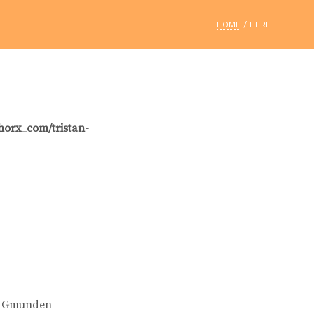
HOME
/ HERE
horx_com/tristan-
n, Gmunden