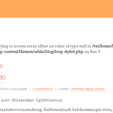
rying to access array offset on value of type null in
/var/home/
p-content/themes/oshin/blog/loop-style6.php
on line
7
31
-30
THOMAS ALEXANDER
/
0 COMMENTS
/
UNDER :
TERMINE ABGELAUFEN
g zum Wütenden Optimismus
itarbeiterveranstaltung, Raiffeisenbank Salzkammergut eGe