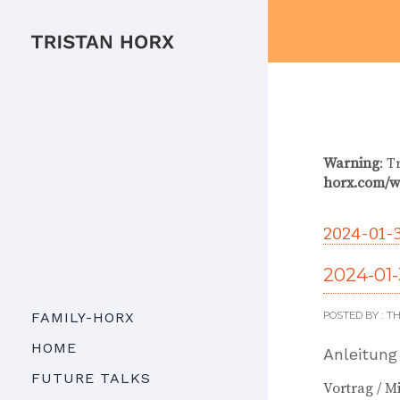
Warning
: T
horx.com/w
2024-01-
2024-01
POSTED BY : 
FAMILY-HORX
HOME
Anleitun
FUTURE TALKS
Vortrag / M