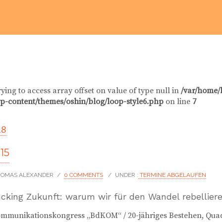
rying to access array offset on value of type null in
/var/home/
p-content/themes/oshin/blog/loop-style6.php
on line
7
18
15
THOMAS ALEXANDER
/
0 COMMENTS
/
UNDER :
TERMINE ABGELAUFEN
cking Zukunft: warum wir für den Wandel rebellie
ommunikationskongress „BdKOM“ / 20-jähriges Bestehen, Quad