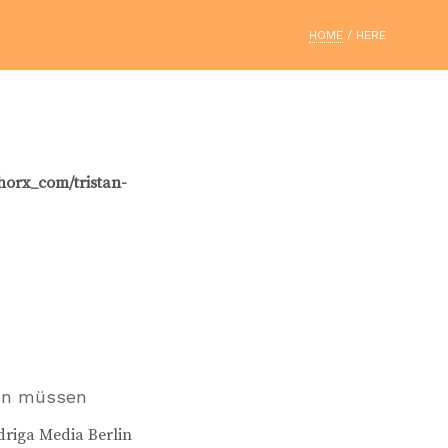
HOME
/ HERE
horx_com/tristan-
ren müssen
riga Media Berlin