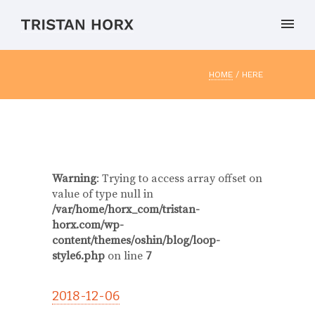
HOME
/ HERE
Warning
: Trying to access array offset on
value of type null in
/var/home/horx_com/tristan-
horx.com/wp-
content/themes/oshin/blog/loop-
style6.php
on line
7
2018-12-06