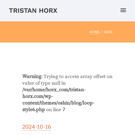
HOME
/ HERE
Warning
: Trying to access array offset on
value of type null in
/var/home/horx_com/tristan-
horx.com/wp-
content/themes/oshin/blog/loop-
style6.php
on line
7
2024-10-16