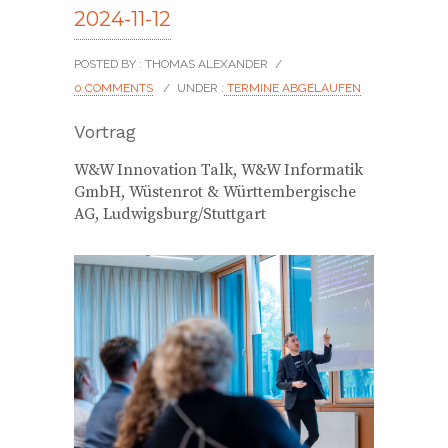
2024-11-12
POSTED BY : THOMAS ALEXANDER
/
0 COMMENTS
/
UNDER :
TERMINE ABGELAUFEN
Vortrag
W&W Innovation Talk, W&W Informatik
GmbH, Wüstenrot & Württembergische
AG, Ludwigsburg/Stuttgart