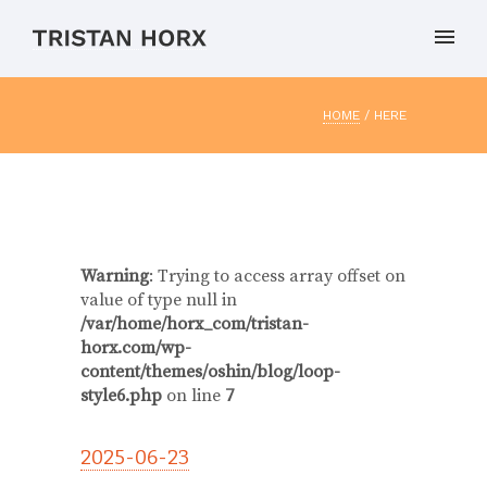
HOME
/ HERE
Warning
: Trying to access array offset on
value of type null in
/var/home/horx_com/tristan-
horx.com/wp-
content/themes/oshin/blog/loop-
style6.php
on line
7
2025-06-23